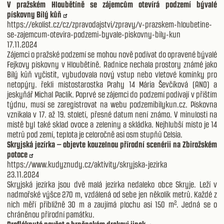
V pražském Hloubětíně se zájemcům otevírá podzemí bývalé
pískovny Bílý kůň
https://ekolist.cz/cz/zpravodajstvi/zpravy/v-prazskem-hloubetine-
se-zajemcum-otevira-podzemi-byvale-piskovny-bily-kun
17.11.2024
Zájemci o pražské podzemí se mohou nově podívat do opravené bývalé
Fejkovy pískovny v Hloubětíně. Radnice nechala prostory známé jako
Bílý kůň vyčistit, vybudovala nový vstup nebo vletové komínky pro
netopýry. řekli místostarostka Prahy 14 Mária Ševčíková (ANO) a
jeskyňář Michal Paclík. Poprvé se zájemci do podzemí podívají v příštím
týdnu, musí se zaregistrovat na webu podzemibilykun.cz. Pískovna
vznikala v 17. až 19. století, přesné datum není známo. V minulosti na
místě byl také sklad ovoce a zeleniny a skládka. Nejhlubší místo je 14
metrů pod zemí, teplota je celoročně asi osm stupňů Celsia.
Skryjská jezírka – objevte kouzelnou přírodní scenérii na Zbirožském
potoce
https://www.kudyznudy.cz/aktivity/skryjska-jezirka
23.11.2024
Skryjská jezírka jsou dvě malá jezírka nedaleko obce Skryje. Leží v
nadmořské výšce 270 m, vzdálená od sebe jen několik metrů. Každé z
nich měří přibližně 30 m a zaujímá plochu asi 150 m². Jedná se o
chráněnou přírodní památku.