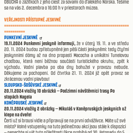
OBUCHA o zážitkoch z jeho ciest za sovami do ďalekého Nórska. Tešíme
sa na vás 2️. decembra o 16:00 h v priestoroch múzea.
VEŘEJNOSTI PŘÍSTUPNÉ JESKYNĚ
============================================================
==========
PUNKEVNÍ JESKYNĚ
19.11.2024 Punkevní jeskyně informují,
že v úterý 19. 11. a ve středu
20. 11. 2024 budou zpřístupněné jen pěší částí jeskyněmi: tedy čtyřmi
jeskynními dómy až na dno propasti Macocha a unikátní Tunelovou
chodbou, která není běžnou součástí turistického okruhu, zpět k
východu. Vodní plavba po oba dny bohužel v provozu nebude.
Děkujeme za pochopení. Od čtvrtka 21. 11. 2024 již opět provoz se
zkrácenou vodní plavbou!
SLOUPSKO-ŠOŠŮVSKÉ JESKYNĚ
20.11.2024 vložily 10 obrázků – Podzimní návštěvníci trasy Po
stopách Nagela
KONĚPRUSKÉ JESKYNĚ
20.11.2024 vložily 2 obrázky – Mikuláš v Koněpruských jeskyních už
klepe na dveře!
Čerti už si brousí vidle a připravují se na první odvážlivce. Máte už své
místo? Volné vstupenky na tuto jedinečnou akci jsou stále k dispozici
– nenechte si ujít tuto příležitost! Akce probíhá od 30. listopadu do 5.