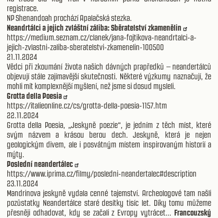
registrace.
NP Shenandoah prochází Apalačská stezka.
Neandrtálci a jejich zvláštní záliba: Sběratelství zkamenělin
https://medium.seznam.cz/clanek/jana-fojtikova-neandrtalci-a-
jejich-zvlastni-zaliba-sberatelstvi-zkamenelin-100500
21.11.2024
Vědci při zkoumání života našich dávných prapředků – neandertálců
objevují stále zajímavější skutečnosti. Některé výzkumy naznačují, že
mohli mít komplexnější myšlení, než jsme si dosud mysleli.
Grotta della Poesia
https://italieonline.cz/cs/grotta-della-poesia-1157.htm
22.11.2024
Grotta della Poesia, „Jeskyně poezie“, je jedním z těch míst, které
svým názvem a krásou berou dech. Jeskyně, která je nejen
geologickým divem, ale i posvátným místem inspirovaným historií a
mýty.
Poslední neandertálec
https://www.iprima.cz/filmy/posledni-neandertalec#description
23.11.2024
Mandrinova jeskyně vydala cenné tajemství. Archeologové tam našli
pozůstatky Neandertálce staré desítky tisíc let. Díky tomu můžeme
přesněji odhadovat, kdy se začali z Evropy vytrácet...
Francouzský