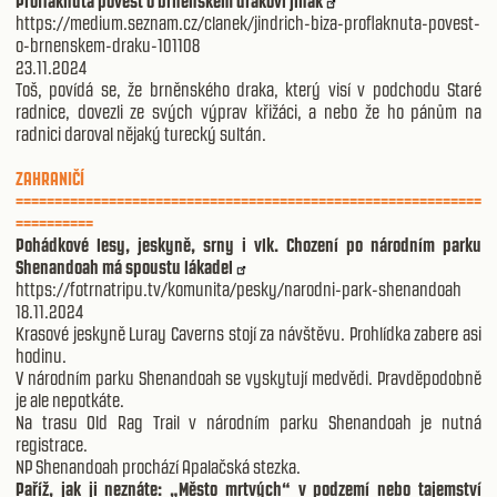
Profláknutá pověst o brněnském drakovi jinak
https://medium.seznam.cz/clanek/jindrich-biza-proflaknuta-povest-
o-brnenskem-draku-101108
23.11.2024
Toš, povídá se, že brněnského draka, který visí v podchodu Staré
radnice, dovezli ze svých výprav křižáci, a nebo že ho pánům na
radnici daroval nějaký turecký sultán.
ZAHRANIČÍ
============================================================
==========
Pohádkové lesy, jeskyně, srny i vlk. Chození po národním parku
Shenandoah má spoustu lákadel
https://fotrnatripu.tv/komunita/pesky/narodni-park-shenandoah
18.11.2024
Krasové jeskyně Luray Caverns stojí za návštěvu. Prohlídka zabere asi
hodinu.
V národním parku Shenandoah se vyskytují medvědi. Pravděpodobně
je ale nepotkáte.
Na trasu Old Rag Trail v národním parku Shenandoah je nutná
registrace.
NP Shenandoah prochází Apalačská stezka.
Paříž, jak ji neznáte: „Město mrtvých“ v podzemí nebo tajemství