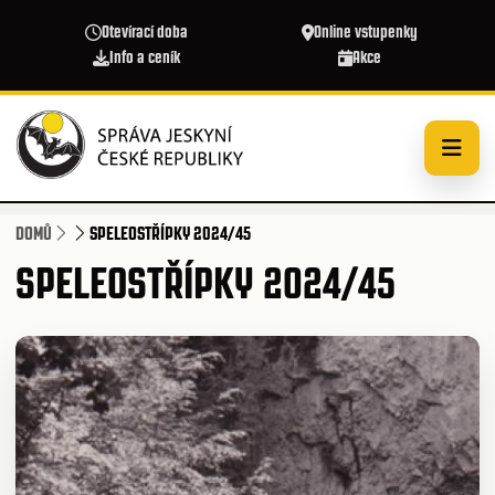
Přejít k hlavnímu obsahu
Otevírací doba
Online vstupenky
Info a ceník
Akce
DOMŮ
SPELEOSTŘÍPKY 2024/45
SPELEOSTŘÍPKY 2024/45