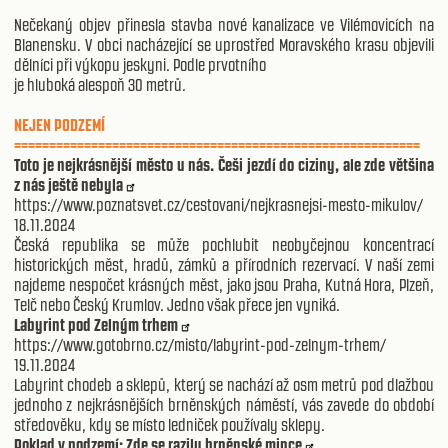
Nečekaný objev přinesla stavba nové kanalizace ve Vilémovicích na
Blanensku. V obci nacházející se uprostřed Moravského krasu objevili
dělníci při výkopu jeskyni. Podle prvotního
je hluboká alespoň 30 metrů.
NEJEN PODZEMÍ
==========================================================
Toto je nejkrásnější město u nás. Češi jezdí do ciziny, ale zde většina
z nás ještě nebyla
https://www.poznatsvet.cz/cestovani/nejkrasnejsi-mesto-mikulov/
18.11.2024
Česká republika se může pochlubit neobyčejnou koncentrací
historických měst, hradů, zámků a přírodních rezervací. V naší zemi
najdeme nespočet krásných měst, jako jsou Praha, Kutná Hora, Plzeň,
Telč nebo Český Krumlov. Jedno však přece jen vyniká.
Labyrint pod Zelným trhem
https://www.gotobrno.cz/misto/labyrint-pod-zelnym-trhem/
19.11.2024
Labyrint chodeb a sklepů, který se nachází až osm metrů pod dlažbou
jednoho z nejkrásnějších brněnských náměstí, vás zavede do období
středověku, kdy se místo ledniček používaly sklepy.
Poklad v podzemí: Zde se razily brněnské mince