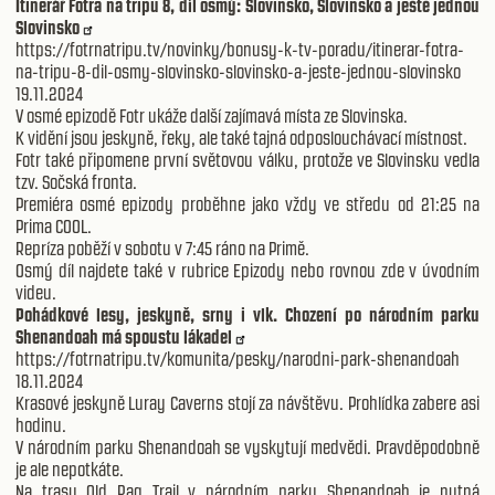
Itinerář Fotra na tripu 8, díl osmý: Slovinsko, Slovinsko a ještě jednou
Slovinsko
https://fotrnatripu.tv/novinky/bonusy-k-tv-poradu/itinerar-fotra-
na-tripu-8-dil-osmy-slovinsko-slovinsko-a-jeste-jednou-slovinsko
19.11.2024
V osmé epizodě Fotr ukáže další zajímavá místa ze Slovinska.
K vidění jsou jeskyně, řeky, ale také tajná odposlouchávací místnost.
Fotr také připomene první světovou válku, protože ve Slovinsku vedla
tzv. Sočská fronta.
Premiéra osmé epizody proběhne jako vždy ve středu od 21:25 na
Prima COOL.
Repríza poběží v sobotu v 7:45 ráno na Primě.
Osmý díl najdete také v rubrice Epizody nebo rovnou zde v úvodním
videu.
Pohádkové lesy, jeskyně, srny i vlk. Chození po národním parku
Shenandoah má spoustu lákadel
https://fotrnatripu.tv/komunita/pesky/narodni-park-shenandoah
18.11.2024
Krasové jeskyně Luray Caverns stojí za návštěvu. Prohlídka zabere asi
hodinu.
V národním parku Shenandoah se vyskytují medvědi. Pravděpodobně
je ale nepotkáte.
Na trasu Old Rag Trail v národním parku Shenandoah je nutná