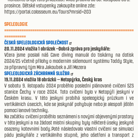
prosince. Dětské vstupenky zakoupíte online zde:
https://portal.colosseum.eu/Tours?mrsid=203
SPELEOLOGIE
============================================================
==========
ČESKÁ SPELEOLOGICKÁ SPOLEČNOST
20.11.2024 vložila 1 obrázek –Dobrá zpráva pro jeskyňáře:
Včera jsme poslali náš Cave diving manuál do tiskárny na dotisk
2024/25 včetně přílohy o moderním sidemount systému Toddy Style,
za přípravný tým Míra Jakoubek a Jiří Mezera
SPELEOLOGICKÁ ZÁCHRANNÁ SLUŽBA
19.11.2024 vložila 18 obrázků – Netopýrka, Český kras
V sobotu 9. listopadu 2024 proběhlo poslední plánované cvičení SZS
stanice Čechy v roce 2024. Toto cvičení bylo v Netopýří jeskyni v
Českém krasu. V této jeskyni probíhá speleogický průzkum i ve
vertikálních úsecích, kde se jeskynář pohybuje nebo je alespoň jištěn
pomocí lanové techniky.
Na začátku cvičení proběhlo seznámení s novými objevenými prostory
v této jeskyni a na žádost místní skupiny byly některé úseky jeskyně
osazeny kotevními body.Poté následovalo vlastni cvičení se simulací
pádu jeskyňáře z vertikálního stupně, jeho ošetření a transport z