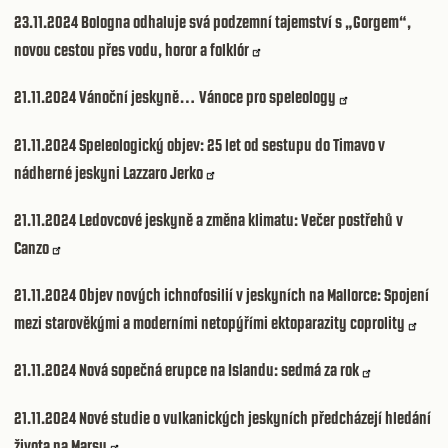
23.11.2024
Bologna odhaluje svá podzemní tajemství s „Gorgem“,
novou cestou přes vodu, horor a folklór
21.11.2024
Vánoční jeskyně… Vánoce pro speleology
21.11.2024
Speleologický objev: 25 let od sestupu do Timavo v
nádherné jeskyni Lazzaro Jerko
21.11.2024
Ledovcové jeskyně a změna klimatu: Večer postřehů v
Canzo
21.11.2024
Objev nových ichnofosilií v jeskyních na Mallorce: Spojení
mezi starověkými a moderními netopýřími ektoparazity coprolity
21.11.2024
Nová sopečná erupce na Islandu: sedmá za rok
21.11.2024
Nové studie o vulkanických jeskyních předcházejí hledání
života na Marsu