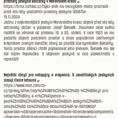
prostory jeskyně Balcarky v Moravském krasu
https://brno.rozhlas.cz/tajici-snih-na-nezvyklem-miste-prozradil-
pred-sto-lety-podzemni-prostory-jeskyne-9356754
19.11.2024
Jednu z nejkrásnějších jeskyní Moravského krasu objevil před sto lety
ostrovský občan a poslanec Josef Šamalík. Zkoumání okolí svého
rodiště se věnoval od přelomu 19. a 20. století. V roce 1923 se mu
podařilo objevit podzemní prostor s dnes populárním zakřiveným
krápníkem zvaným Handžár, který se později stal symbolem Balcarky.
Tento prostor dělníci chtěli pojmenovat jeho jménem, Šamalík mu ale
dal název Popeluška. O objevení jeskyně si více poslechněte v
reportáži!
Největší úkryt pro netopýry a vrápence. V Javoříčských jeskyních
zimují tisíce letounů
https://www.msn.com/cs-
cz/zpravy/other/nejv%C4%9Bt%C5%A1%C3%AD-%C3%BAkryt-pro-
netop%C3%BDry-a-vr%C3%A1pence-v-
javo%C5%99%C3%AD%C4%8Dsk%C3%BDch-jeskyn%C3%ADch-
zimuj%C3%AD-tis%C3%ADce-letoun%C5%AF/ar-AA1tSN0a?
apiversion=v2&noservercache=1&domshim=1&renderwebcomponents
=1&wcseo=1&batchservertelemetry=1&noservertelemetry=1