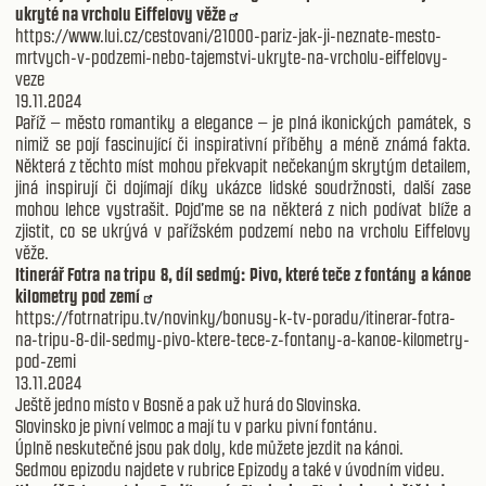
ukryté na vrcholu Eiffelovy věže
https://www.lui.cz/cestovani/21000-pariz-jak-ji-neznate-mesto-
mrtvych-v-podzemi-nebo-tajemstvi-ukryte-na-vrcholu-eiffelovy-
veze
19.11.2024
Paříž – město romantiky a elegance – je plná ikonických památek, s
nimiž se pojí fascinující či inspirativní příběhy a méně známá fakta.
Některá z těchto míst mohou překvapit nečekaným skrytým detailem,
jiná inspirují či dojímají díky ukázce lidské soudržnosti, další zase
mohou lehce vystrašit. Pojďme se na některá z nich podívat blíže a
zjistit, co se ukrývá v pařížském podzemí nebo na vrcholu Eiffelovy
věže.
Itinerář Fotra na tripu 8, díl sedmý: Pivo, které teče z fontány a kánoe
kilometry pod zemí
https://fotrnatripu.tv/novinky/bonusy-k-tv-poradu/itinerar-fotra-
na-tripu-8-dil-sedmy-pivo-ktere-tece-z-fontany-a-kanoe-kilometry-
pod-zemi
13.11.2024
Ještě jedno místo v Bosně a pak už hurá do Slovinska.
Slovinsko je pivní velmoc a mají tu v parku pivní fontánu.
Úplně neskutečné jsou pak doly, kde můžete jezdit na kánoi.
Sedmou epizodu najdete v rubrice Epizody a také v úvodním videu.