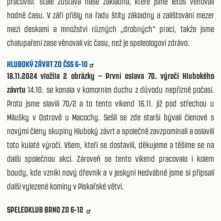
pracovišť stále zůstává naše základna, které jsme letos věnovali
hodně času. V září přišly na řadu štíty základny a zalištování mezer
mezi deskami a množství různých „drobných“ prací, takže jsme
chalupaření zase věnovali víc času, než je speleologovi zdrávo.
HLUBOKÝ ZÁVRT ZO ČSS 6-10
18.11.2024 vložila 2 obrázky – První oslava 70. výročí Hlubokého
závrtu
14.10. se konala v komorním duchu z důvodu nepřízně počasí.
Proto jsme slavili 70/2 a to tento víkend 16.11. již pod střechou u
Milušky v Ostrově u Macochy. Sešli se zde starší bývalí členové s
novými členy skupiny Hluboký závrt a společně zavzpomínali a oslavili
toto kulaté výročí. Všem, kteří se dostavili, děkujeme a těšíme se na
další společnou akci. Zároveň se tento víkend pracovalo i kolem
boudy, kde vznikl nový dřevník a v jeskyni Hedvábné jsme si připsali
další vylezené komíny v Pískařské větvi.
SPELEOKLUB BRNO ZO 6-12