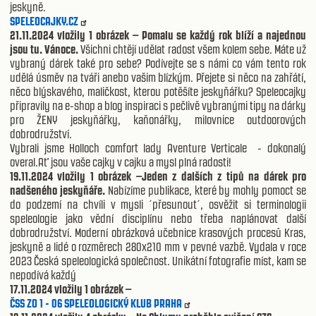
jeskyně.
SPELEOCAJKY.CZ
21.11.2024 vložily 1 obrázek – Pomalu se každý rok blíží a najednou
jsou tu. Vánoce.
Všichni chtějí udělat radost všem kolem sebe. Máte už
vybraný dárek také pro sebe? Podívejte se s námi co vám tento rok
udělá úsměv na tváři anebo vašim blízkým. Přejete si něco na zahřátí,
něco blýskavého, maličkost, kterou potěšíte jeskyňářku? Speleocajky
připravily na e-shop a blog inspiraci s pečlivě vybranými tipy na dárky
pro ŽENY jeskyňářky, kaňonářky, milovnice outdoorových
dobrodružství.
Vybrali jsme Holloch comfort lady Aventure Verticale - dokonalý
overal.Ať jsou vaše cajky v cajku a mysl plná radosti!
19.11.2024 vložily 1 obrázek –Jeden z dalších z tipů na dárek pro
nadšeného jeskyňáře.
Nabízíme publikace, které by mohly pomoct se
do podzemí na chvíli v mysli ´přesunout´, osvěžit si terminologii
speleologie jako vědní disciplínu nebo třeba naplánovat další
dobrodružství. Moderní obrázková učebnice krasových procesů Kras,
jeskyně a lidé o rozměrech 280x210 mm v pevné vazbě. Vydala v roce
2023 Česká speleologická společnost. Unikátní fotografie míst, kam se
nepodívá každý
17.11.2024 vložily 1 obrázek –
ČSS ZO 1 - 06 SPELEOLOGICKÝ KLUB PRAHA