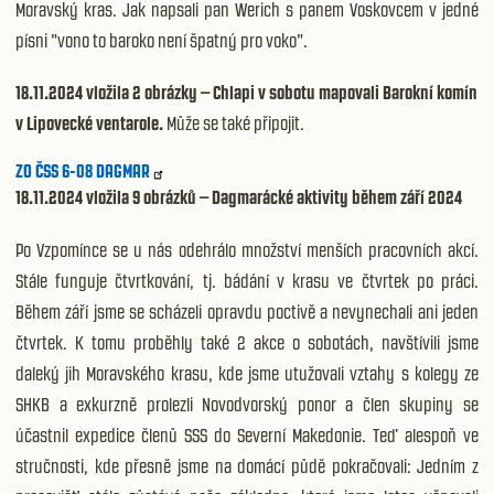
Moravský kras. Jak napsali pan Werich s panem Voskovcem v jedné
písni "vono to baroko není špatný pro voko".
18.11.2024 vložila 2 obrázky –
Chlapi v sobotu mapovali Barokní komín
v Lipovecké ventarole.
Může se také připojit.
ZO ČSS 6-08 DAGMAR
18.11.2024 vložila 9 obrázků – Dagmarácké aktivity během září 2024
Po Vzpomínce se u nás odehrálo množství menších pracovních akcí.
Stále funguje čtvrtkování, tj. bádání v krasu ve čtvrtek po práci.
Během září jsme se scházeli opravdu poctivě a nevynechali ani jeden
čtvrtek. K tomu proběhly také 2 akce o sobotách, navštívili jsme
daleký jih Moravského krasu, kde jsme utužovali vztahy s kolegy ze
SHKB a exkurzně prolezli Novodvorský ponor a člen skupiny se
účastnil expedice členů SSS do Severní Makedonie. Teď alespoň ve
stručnosti, kde přesně jsme na domácí půdě pokračovali: Jedním z