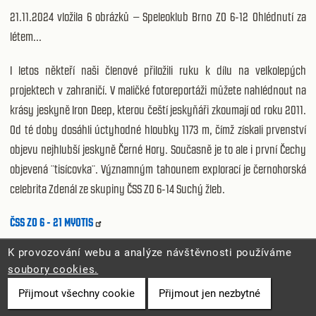
21.11.2024 vložila 6 obrázků – Speleoklub Brno ZO 6-12 Ohlédnutí za
létem...
I letos někteří naši členové přiložili ruku k dílu na velkolepých
projektech v zahraničí. V maličké fotoreportáži můžete nahlédnout na
krásy jeskyně Iron Deep, kterou čeští jeskyňáři zkoumají od roku 2011.
Od té doby dosáhli úctyhodné hloubky 1173 m, čímž získali prvenství
objevu nejhlubší jeskyně Černé Hory. Současně je to ale i první Čechy
objevená ¨tisícovka¨. Významným tahounem explorací je černohorská
celebrita Zdenál ze skupiny ČSS ZO 6-14 Suchý žleb.
ČSS ZO 6 - 21 MYOTIS
K provozování webu a analýze návštěvnosti používáme
24.11.2024 Exkurze: Vintoky
soubory cookies.
23.11.2024 Exkurze: Sedmnáctka, Ševčíkův závrt
Přijmout všechny cookie
Přijmout jen nezbytné