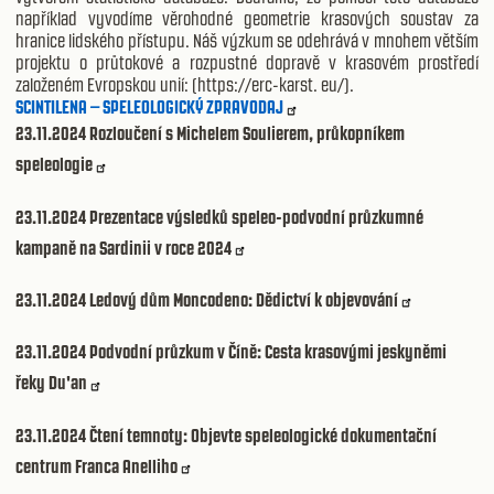
například vyvodíme věrohodné geometrie krasových soustav za
hranice lidského přístupu. Náš výzkum se odehrává v mnohem větším
projektu o průtokové a rozpustné dopravě v krasovém prostředí
založeném Evropskou unií: (https://erc-karst. eu/).
SCINTILENA – SPELEOLOGICKÝ ZPRAVODAJ
23.11.2024
Rozloučení s Michelem Soulierem, průkopníkem
speleologie
23.11.2024
Prezentace výsledků speleo-podvodní průzkumné
kampaně na Sardinii v roce 2024
23.11.2024
Ledový dům Moncodeno: Dědictví k objevování
23.11.2024
Podvodní průzkum v Číně: Cesta krasovými jeskyněmi
řeky Du'an
23.11.2024
Čtení temnoty: Objevte speleologické dokumentační
centrum Franca Anelliho