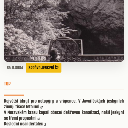
25.11.2024
SPRÁVA JESKYNÍ ČR
TOP
============================================================
==========
Největší úkryt pro netopýry a vrápence. V Javoříčských jeskyních
zimují tisíce letounů
V Moravském krasu kopali obecní dešťovou kanalizaci, našli jeskyni
se třemi propastmi
Poslední neandertálec