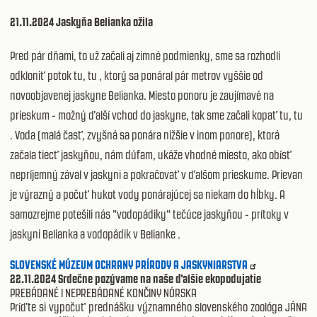
21.11.2024 Jaskyňa Belianka ožila
Pred pár dňami, to už začali aj zimné podmienky, sme sa rozhodli
odkloniť potok tu, tu , ktorý sa ponáral pár metrov vyššie od
novoobjavenej jaskyne Belianka. Miesto ponoru je zaujímavé na
prieskum - možný ďalší vchod do jaskyne, tak sme začali kopať tu, tu
. Voda (malá časť, zvyšná sa ponára nižšie v inom ponore), ktorá
začala tiecť jaskyňou, nám dúfam, ukáže vhodné miesto, ako obísť
nepríjemný zával v jaskyni a pokračovať v ďalšom prieskume. Prievan
je výrazný a počuť hukot vody ponárajúcej sa niekam do hĺbky. A
samozrejme potešili nás "vodopádiky" tečúce jaskyňou - prítoky v
jaskyni Belianka a vodopádik v Belianke .
SLOVENSKÉ MÚZEUM OCHRANY PRÍRODY A JASKYNIARSTVA
22.11.2024 Srdečne pozývame na naše ďalšie ekopodujatie
PREBÁDANÉ I NEPREBÁDANÉ KONČINY NÓRSKA
Príďte si vypočuť prednášku významného slovenského zoológa JÁNA