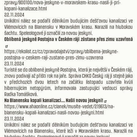
zpravy/800100/nova-jeskyne-v-moravskem-krasu-nasli-ji-pri-
kopani-kanalizace.html
22.11.2024
Unikátní nález se podařil dělníkům budujícím dešťovou kanalizaci ve
Vilémovicích na Blanensku v Moravském krasu. Narazili na hlubokou
šachtu. Speleologové ji označili za novou jeskyni.
Oblíbená jeskyně Postojna v Českém ráji zůstane přes zimu uzavřená
https://ekolist.cz/cz/zpravodajstvi/zpravy/oblibena-jeskyne-
postojna-v-ceskem-raji-zustane-pres-zimu-uzavrena
23.11.2024
Turisté se do oblíbené jeskyně Postojna, která je největší v Českém ráji,
znovu podívají až příští rok na jaře. Správa CHKO Český ráj ji stejně jako
v předchozích dvou letech na začátku listopadu uzavřela kvůli
hibernujícím netopýrům, informovala zastupující vedoucí správy
Radka Tomášková.
Na Blanensku kopali kanalizaci... Našli novou jeskyni!
https://www.ahaonline.cz/clanek/musite-vedet/219613/na-
blanensku-kopali-kanalizaci-nasli-novou-jeskyni.html
23.11.2024
Unikátní nález se podařil dělníkům budujícím dešťovou kanalizaci ve
Vilémovicích na Blanensku, které leží v Moravském krasu. Narazili na