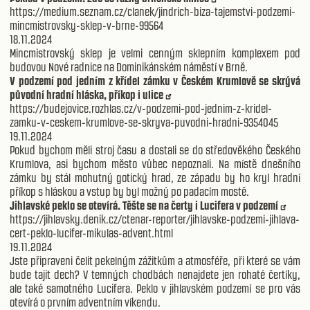
https://medium.seznam.cz/clanek/jindrich-biza-tajemstvi-podzemi-
mincmistrovsky-sklep-v-brne-99564
18.11.2024
Mincmistrovský sklep je velmi cenným sklepním komplexem pod
budovou Nové radnice na Dominikánském náměstí v Brně.
V podzemí pod jedním z křídel zámku v Českém Krumlově se skrývá
původní hradní hláska, příkop i ulice
https://budejovice.rozhlas.cz/v-podzemi-pod-jednim-z-kridel-
zamku-v-ceskem-krumlove-se-skryva-puvodni-hradni-9354045
19.11.2024
Pokud bychom měli stroj času a dostali se do středověkého Českého
Krumlova, asi bychom město vůbec nepoznali. Na místě dnešního
zámku by stál mohutný gotický hrad, ze západu by ho kryl hradní
příkop s hláskou a vstup by byl možný po padacím mostě.
Jihlavské peklo se otevírá. Těšte se na čerty i Lucifera v podzemí
https://jihlavsky.denik.cz/ctenar-reporter/jihlavske-podzemi-jihlava-
cert-peklo-lucifer-mikulas-advent.html
19.11.2024
Jste připraveni čelit pekelným zážitkům a atmosféře, při které se vám
bude tajit dech? V temných chodbách nenajdete jen rohaté čertíky,
ale také samotného Lucifera. Peklo v jihlavském podzemí se pro vás
otevírá o prvním adventním víkendu.