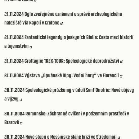
21.11.2024
Bylo zveřejněno oznámení o správě archeologického
naleziště Via Napoli v Crotone
21.11.2024
Fantastické legendy o jeskyních Biella: Cesta mezi historií
a tajemstvím
21.11.2024
Grottaglie TREK-TOUR: Speleologické dobrodružství
21.11.2024
Výstava „Apuánské Alpy: Vodní hory“ ve Florencii
20.11.2024
Speleologické průzkumy v údolí Sant'Onofrio: Nové objevy
a výzvy
20.11.2024
Rumunsko: Záchranné cvičení v podzemním prostředí v
Brazově
20.11.2024
Nové stopy o Messinské slané krizi ve Středomoří