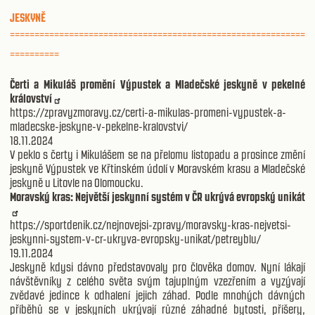
JESKYNĚ
============================================================
==========
Čerti a Mikuláš promění Výpustek a Mladečské jeskyně v pekelné
království
https://zpravyzmoravy.cz/certi-a-mikulas-promeni-vypustek-a-
mladecske-jeskyne-v-pekelne-kralovstvi/
18.11.2024
V peklo s čerty i Mikulášem se na přelomu listopadu a prosince změní
jeskyně Výpustek ve Křtinském údolí v Moravském krasu a Mladečské
jeskyně u Litovle na Olomoucku.
Moravský kras: Největší jeskynní systém v ČR ukrývá evropský unikát
https://sportdenik.cz/nejnovejsi-zpravy/moravsky-kras-nejvetsi-
jeskynni-system-v-cr-ukryva-evropsky-unikat/petreyblu/
19.11.2024
Jeskyně kdysi dávno představovaly pro člověka domov. Nyní lákají
návštěvníky z celého světa svým tajuplným vzezřením a vyzývají
zvědavé jedince k odhalení jejich záhad. Podle mnohých dávných
příběhů se v jeskyních ukrývají různé záhadné bytosti, příšery,