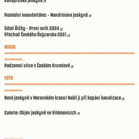
Koněpruské jeskyně
Poslední neandertálec - Mandrinova jeskyně
Údolí Říčky - První sníh 2024
Přechod Českého Švýcarska 2021
AUDIO
============================================================
========
Podzemní ulice v Českém Krumlově
FOTO
============================================================
========
Nová jeskyně v Moravském krasu! Našli ji při kopání kanalizace
Galerie: Objev jeskyně ve Vilémovicích