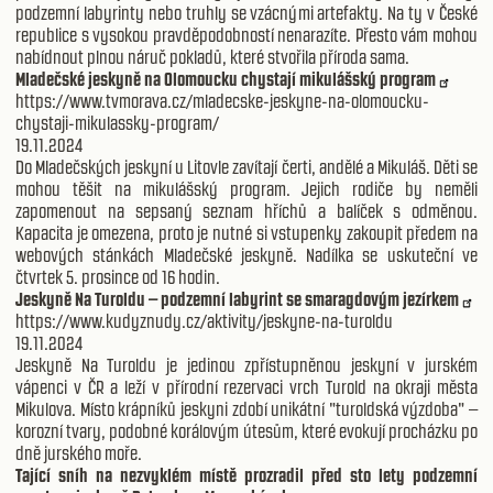
podzemní labyrinty nebo truhly se vzácnými artefakty. Na ty v České
republice s vysokou pravděpodobností nenarazíte. Přesto vám mohou
nabídnout plnou náruč pokladů, které stvořila příroda sama.
Mladečské jeskyně na Olomoucku chystají mikulášský program
https://www.tvmorava.cz/mladecske-jeskyne-na-olomoucku-
chystaji-mikulassky-program/
19.11.2024
Do Mladečských jeskyní u Litovle zavítají čerti, andělé a Mikuláš. Děti se
mohou těšit na mikulášský program. Jejich rodiče by neměli
zapomenout na sepsaný seznam hříchů a balíček s odměnou.
Kapacita je omezena, proto je nutné si vstupenky zakoupit předem na
webových stánkách Mladečské jeskyně. Nadílka se uskuteční ve
čtvrtek 5. prosince od 16 hodin.
Jeskyně Na Turoldu – podzemní labyrint se smaragdovým jezírkem
https://www.kudyznudy.cz/aktivity/jeskyne-na-turoldu
19.11.2024
Jeskyně Na Turoldu je jedinou zpřístupněnou jeskyní v jurském
vápenci v ČR a leží v přírodní rezervaci vrch Turold na okraji města
Mikulova. Místo krápníků jeskyni zdobí unikátní "turoldská výzdoba" –
korozní tvary, podobné korálovým útesům, které evokují procházku po
dně jurského moře.
Tající sníh na nezvyklém místě prozradil před sto lety podzemní