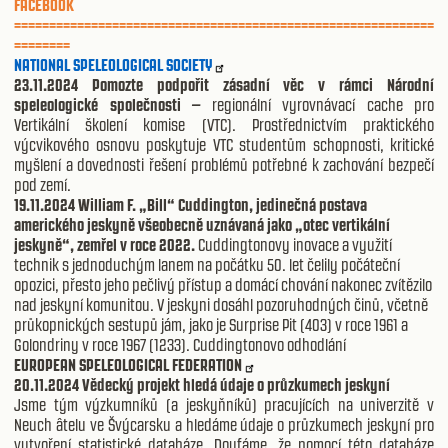
FACEBOOK
============================================================
========
NATIONAL SPELEOLOGICAL SOCIETY
23.11.2024 Pomozte podpořit zásadní věc v rámci Národní
speleologické společnosti –
regionální vyrovnávací cache pro
Vertikální školení komise (VTC). Prostřednictvím praktického
výcvikového osnovu poskytuje VTC studentům schopnosti, kritické
myšlení a dovednosti řešení problémů potřebné k zachování bezpečí
pod zemí.
19.11.2024 William F. „Bill“ Cuddington, jedinečná postava
amerického jeskyně všeobecně uznávaná jako „otec vertikální
jeskyně“, zemřel v roce 2022.
Cuddingtonovy inovace a využití
technik s jednoduchým lanem na počátku 50. let čelily počáteční
opozici, přesto jeho pečlivý přístup a domácí chování nakonec zvítězilo
nad jeskyní komunitou. V jeskyni dosáhl pozoruhodných činů, včetně
průkopnických sestupů jám, jako je Surprise Pit (403) v roce 1961 a
Golondriny v roce 1967 (1233). Cuddingtonovo odhodlání
EUROPEAN SPELEOLOGICAL FEDERATION
20.11.2024 Vědecký projekt hledá údaje o průzkumech jeskyní
Jsme tým výzkumníků (a jeskyňníků) pracujících na univerzitě v
Neuch âtelu ve Švýcarsku a hledáme údaje o průzkumech jeskyní pro
vytvoření statistické databáze. Doufáme, že pomocí této databáze