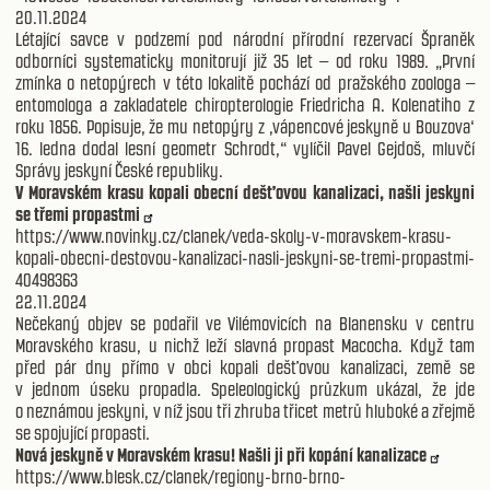
20.11.2024
Létající savce v podzemí pod národní přírodní rezervací Špraněk
odborníci systematicky monitorují již 35 let – od roku 1989. „První
zmínka o netopýrech v této lokalitě pochází od pražského zoologa –
entomologa a zakladatele chiropterologie Friedricha A. Kolenatiho z
roku 1856. Popisuje, že mu netopýry z ‚vápencové jeskyně u Bouzova‘
16. ledna dodal lesní geometr Schrodt,“ vylíčil Pavel Gejdoš, mluvčí
Správy jeskyní České republiky.
V Moravském krasu kopali obecní dešťovou kanalizaci, našli jeskyni
se třemi propastmi
https://www.novinky.cz/clanek/veda-skoly-v-moravskem-krasu-
kopali-obecni-destovou-kanalizaci-nasli-jeskyni-se-tremi-propastmi-
40498363
22.11.2024
Nečekaný objev se podařil ve Vilémovicích na Blanensku v centru
Moravského krasu, u nichž leží slavná propast Macocha. Když tam
před pár dny přímo v obci kopali dešťovou kanalizaci, země se
v jednom úseku propadla. Speleologický průzkum ukázal, že jde
o neznámou jeskyni, v níž jsou tři zhruba třicet metrů hluboké a zřejmě
se spojující propasti.
Nová jeskyně v Moravském krasu! Našli ji při kopání kanalizace
https://www.blesk.cz/clanek/regiony-brno-brno-