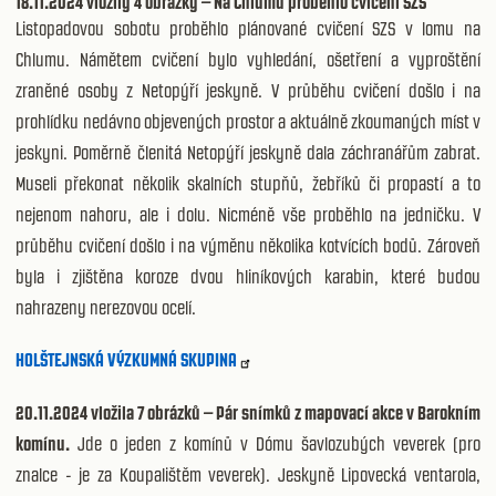
18.11.2024 vložily 4 obrázky – Na Chlumu proběhlo cvičení SZS
Listopadovou sobotu proběhlo plánované cvičení SZS v lomu na
Chlumu. Námětem cvičení bylo vyhledání, ošetření a vyproštění
zraněné osoby z Netopýří jeskyně. V průběhu cvičení došlo i na
prohlídku nedávno objevených prostor a aktuálně zkoumaných míst v
jeskyni. Poměrně členitá Netopýří jeskyně dala záchranářům zabrat.
Museli překonat několik skalních stupňů, žebříků či propastí a to
nejenom nahoru, ale i dolu. Nicméně vše proběhlo na jedničku. V
průběhu cvičení došlo i na výměnu několika kotvících bodů. Zároveň
byla i zjištěna koroze dvou hliníkových karabin, které budou
nahrazeny nerezovou ocelí.
HOLŠTEJNSKÁ VÝZKUMNÁ SKUPINA
20.11.2024 vložila 7 obrázků – Pár snímků z mapovací akce v Barokním
komínu.
Jde o jeden z komínů v Dómu šavlozubých veverek (pro
znalce - je za Koupalištěm veverek). Jeskyně Lipovecká ventarola,