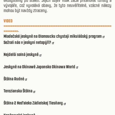
ekosystémy po staletí. Jejich objev však začal přitahovat turisty a
vývojáře, což vyvolává obavy, že tyto neuvěřitelné, vzácné nálezy
mohou být navždy ztraceny.
VIDEO
============================================================
========
Mladečské jeskyně na Olomoucku chystají mikulášský program
Sežrali nás v jeskyni netopýři?
Nejdelší solná jeskyně
Jeskyně na Okinawě Japonsko Okinawa World
Štôlna Rudné
Terezianska Štôlna
Štôlna 2 Neďaleko Zádielskej Tiesňavy