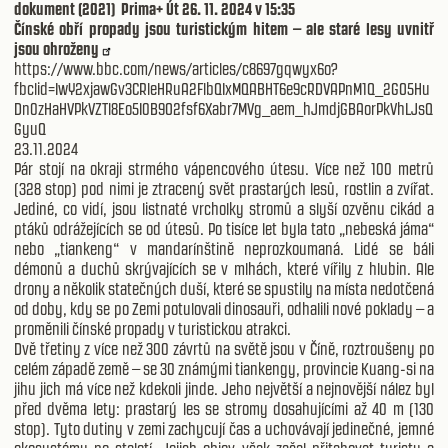
dokument (2021) Prima+ Út 26. 11. 2024 v 15:35
Čínské obří propady jsou turistickým hitem – ale staré lesy uvnitř
jsou ohroženy
https://www.bbc.com/news/articles/c8697gqwyx6o?
fbclid=IwY2xjawGv3CRleHRuA2FlbQIxMQABHT6e9cRDVAPnM1Q_2GO5Hu
Dn0zHaHVPkVZTl8Eo5I0B9O2fsf6Xabr7MVg_aem_hJmdjGBAorPkVhLJsQ
GyuQ
23.11.2024
Pár stojí na okraji strmého vápencového útesu. Více než 100 metrů
(328 stop) pod nimi je ztracený svět prastarých lesů, rostlin a zvířat.
Jediné, co vidí, jsou listnaté vrcholky stromů a slyší ozvěnu cikád a
ptáků odrážejících se od útesů. Po tisíce let byla tato „nebeská jáma“
nebo „tiankeng“ v mandarínštině neprozkoumaná. Lidé se báli
démonů a duchů skrývajících se v mlhách, které vířily z hlubin. Ale
drony a několik statečných duší, které se spustily na místa nedotčená
od doby, kdy se po Zemi potulovali dinosauři, odhalili nové poklady – a
proměnili čínské propady v turistickou atrakci.
Dvě třetiny z více než 300 závrtů na světě jsou v Číně, roztroušeny po
celém západě země – se 30 známými tiankengy, provincie Kuang-si na
jihu jich má více než kdekoli jinde. Jeho největší a nejnovější nález byl
před dvěma lety: prastarý les se stromy dosahujícími až 40 m (130
stop). Tyto dutiny v zemi zachycují čas a uchovávají jedinečné, jemné