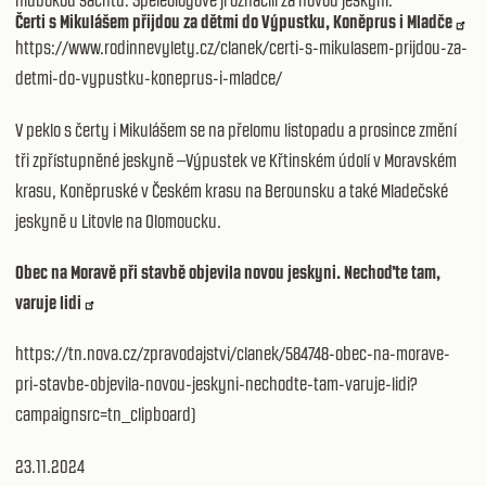
hlubokou šachtu. Speleologové ji označili za novou jeskyni.
Čerti s Mikulášem přijdou za dětmi do Výpustku, Koněprus i Mladče
https://www.rodinnevylety.cz/clanek/certi-s-mikulasem-prijdou-za-
detmi-do-vypustku-koneprus-i-mladce/
V peklo s čerty i Mikulášem se na přelomu listopadu a prosince změní
tři zpřístupněné jeskyně –Výpustek ve Křtinském údolí v Moravském
krasu, Koněpruské v Českém krasu na Berounsku a také Mladečské
jeskyně u Litovle na Olomoucku.
Obec na Moravě při stavbě objevila novou jeskyni. Nechoďte tam,
varuje lidi
https://tn.nova.cz/zpravodajstvi/clanek/584748-obec-na-morave-
pri-stavbe-objevila-novou-jeskyni-nechodte-tam-varuje-lidi?
campaignsrc=tn_clipboard)
23.11.2024