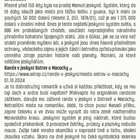
Přesně před 150 lety byla na prodej Mamutí jeskyně. Systém, který do
té doby sloužil jako místo pro těžbu ledku z guana, byl k mání za
pouhých 50 000 dolarů (Vesmír 3, 251, 1874/21), což je asi 1 375 000
dolarů v dnešní měně. Dnes je tento nejdelší jeskynní systém světa, s
686 km probádaných chodeb, součástí neprodejného národního
přírodního bohatství Spojených států. Jde o důkaz, jak se za více než
století proměnilo myšlení lidí, a jeskyně jsou dnes hlavně předmětem
ochrany, vědeckého zájmu a jejich části i šetrného zpřístupňování jako
cenného zdroje poznání historie naší planety. Poznání, za které
vděčíme jeskyňářům.
Rande v jeskyni Ostrov u Macochy
https://www.adrop.cz/rande-v-jeskyni/mesto-ostrov-u-macochy
01.10.2024
Je to dobrodružný romantik a užívá si každou příležitost, kdy se mu
tají dech a srdce buší napětím? Překvapte ho originálním randícím
zážitkem, darujte mu záživné rande v jeskyni v Ostrově u Macochy.
Netradiční místo na romantiku, óóóó, to chce pusu! Nasadí přilbu,
zapne čelovku a ve dvou může vyrazit do nitra země nádherného
Moravského krasu. Jeskynní systém je plný nástrah, které budou
společně překonávat. O provazové žebříky, průlezy a plazivky nebude
nouze. Zažije také mnoho okamžiků v naprosté tmě a tichu, ideální
zkouška vztahu. Skoro na dně jeskyně ho čeká symbolická sklenka