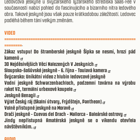
Ledovcová jeskyně u švýcarského lyžařského střediska Saas-Fee v
současnosti nabízí pohled do fascinujícího a bizarního nitra ledového
obra. Takové jeskyně jsou však pouze krátkodobou záležitostí. Ledovec
podléhá během tání velkým změnám.
VIDEO
============================================================
========
Zákaz vstupu! Do štramberské jeskyně Šipka se nesmí, hrozí pád
kamenů
30 Nejděsivějších Věcí Nalezených V Jeskyních
Sloupsko-šošůvské jeskyně - 6. října - Toulavá kamera
Švýcarsko: Unikátní video z hlubin ledovcové jeskyně
Vodní jeskyně Schwarzenbachloch, podzemní továrna na výrobu
raket V2, termální urbexové koupele
Jeskyně Benagil
Výlet Český ráj (Skalní útvary, Frýdštejn, Pantheon)
Volně přístupné jeskyně na Moravě
Dračí jeskyně - Cuevas del Drach - Mallorca - Baleárské ostrovy
Jindy nepřístupná Amatérská jeskyně se o víkendu otevřela
návštěvníkům.
AUDIO