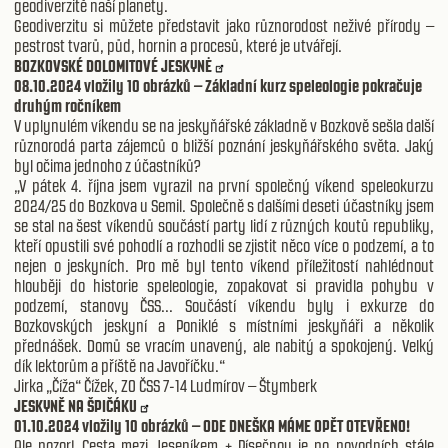
geodiverzitě naší planety.
Geodiverzitu si můžete představit jako různorodost neživé přírody –
pestrost tvarů, půd, hornin a procesů, které je utvářejí.
BOZKOVSKÉ DOLOMITOVÉ JESKYNĖ
08.10.2024 vložily 10 obrázků –
Základní kurz speleologie pokračuje
druhým ročníkem
V uplynulém víkendu se na jeskyňářské základně v Bozkově sešla další
různorodá parta zájemců o bližší poznání jeskyňářského světa. Jaký
byl očima jednoho z účastníků?
„V pátek 4. října jsem vyrazil na první společný víkend speleokurzu
2024/25 do Bozkova u Semil. Společně s dalšími deseti účastníky jsem
se stal na šest víkendů součástí party lidí z různých koutů republiky,
kteří opustili své pohodlí a rozhodli se zjistit něco více o podzemí, a to
nejen o jeskyních. Pro mě byl tento víkend příležitostí nahlédnout
hlouběji do historie speleologie, zopakovat si pravidla pohybu v
podzemí, stanovy ČSS... Součástí víkendu byly i exkurze do
Bozkovských jeskyní a Poniklé s místními jeskyňáři a několik
přednášek. Domů se vracím unavený, ale nabitý a spokojený. Velký
dík lektorům a příště na Javoříčku.“
Jirka „Číža“ Čížek, ZO ČSS 7-14 Ludmírov – Štymberk
JESKYNĚ NA ŠPIČÁKU
01.10.2024 vložily 10 obrázků – ODE DNEŠKA MÁME OPĚT OTEVŘENO!
Ale pozor! Cesta mezi Jeseníkem + Písečnou je po povodních stále