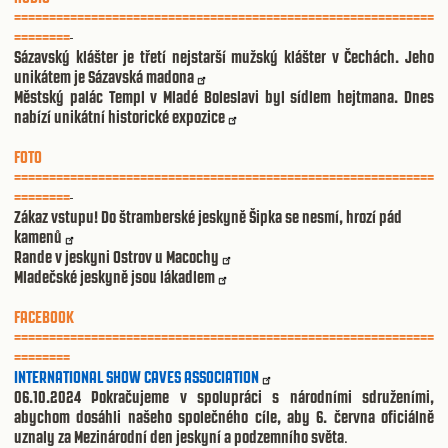
============================================================
========
Sázavský klášter je třetí nejstarší mužský klášter v Čechách. Jeho
unikátem je Sázavská madona
Městský palác Templ v Mladé Boleslavi byl sídlem hejtmana. Dnes
nabízí unikátní historické expozice
FOTO
============================================================
========
Zákaz vstupu! Do štramberské jeskyně Šipka se nesmí, hrozí pád
kamenů
Rande v jeskyni Ostrov u Macochy
Mladečské jeskyně jsou lákadlem
FACEBOOK
============================================================
========
INTERNATIONAL SHOW CAVES ASSOCIATION
06.10.2024 Pokračujeme v spolupráci s národními sdruženími,
abychom dosáhli našeho společného cíle, aby 6. června oficiálně
uznaly za Mezinárodní den jeskyní a podzemního světa
.