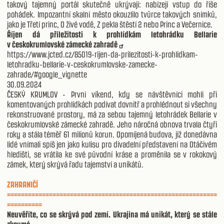
takový tajemný portál skutečně ukrývají: nabízejí vstup do říše
pohádek. Impozantní skalní město okouzlilo tvůrce takových snímků,
jako je Třetí princ, O živé vodě, Z pekla štěstí 2 nebo Princ a Večernice.
Říjen dá příležitosti k prohlídkám letohrádku Bellarie
v českokrumlovské zámecké zahradě
https://www.jcted.cz/85019-rijen-da-prilezitosti-k-prohlidkam-
letohradku-bellarie-v-ceskokrumlovske-zamecke-
zahrade/#google_vignette
30.09.2024
ČESKÝ KRUMLOV - První víkend, kdy se návštěvníci mohli při
komentovaných prohlídkách podívat dovnitř a prohlédnout si všechny
rekonstruované prostory, má za sebou tajemný letohrádek Bellarie v
českokrumlovské zámecké zahradě. Jeho náročná obnova trvala čtyři
roky a stála téměř 61 milionů korun. Opomíjená budova, již donedávna
lidé vnímali spíš jen jako kulisu pro divadelní představení na Otáčivém
hledišti, se vrátila ke své původní kráse a proměnila se v rokokový
zámek, který skrývá řadu tajemství a unikátů.
ZAHRANIČÍ
============================================================
==========
Neuvěříte, co se skrývá pod zemí. Ukrajina má unikát, který se stále