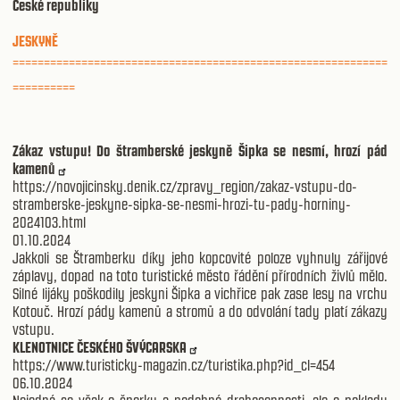
České republiky
JESKYNĚ
============================================================
==========
Zákaz vstupu! Do štramberské jeskyně Šipka se nesmí, hrozí pád
kamenů
https://novojicinsky.denik.cz/zpravy_region/zakaz-vstupu-do-
stramberske-jeskyne-sipka-se-nesmi-hrozi-tu-pady-horniny-
2024103.html
01.10.2024
Jakkoli se Štramberku díky jeho kopcovité poloze vyhnuly zářijové
záplavy, dopad na toto turistické město řádění přírodních živlů mělo.
Silné lijáky poškodily jeskyni Šipka a vichřice pak zase lesy na vrchu
Kotouč. Hrozí pády kamenů a stromů a do odvolání tady platí zákazy
vstupu.
KLENOTNICE ČESKÉHO ŠVÝCARSKA
https://www.turisticky-magazin.cz/turistika.php?id_cl=454
06.10.2024