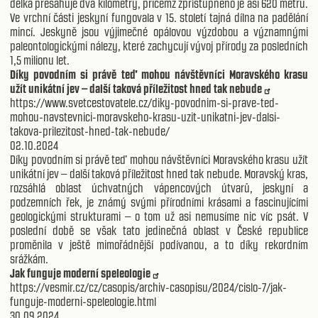
délka přesahuje dva kilometry, přičemž zpřístupněno je asi 620 metrů.
Ve vrchní části jeskyní fungovala v 15. století tajná dílna na padělání
mincí. Jeskyně jsou výjimečné opálovou výzdobou a významnými
paleontologickými nálezy, které zachycují vývoj přírody za posledních
1,5 milionu let.
Díky povodním si právě teď mohou návštěvníci Moravského krasu
užít unikátní jev – další taková příležitost hned tak nebude
https://www.svetcestovatele.cz/diky-povodnim-si-prave-ted-
mohou-navstevnici-moravskeho-krasu-uzit-unikatni-jev-dalsi-
takova-prilezitost-hned-tak-nebude/
02.10.2024
Díky povodním si právě teď mohou návštěvníci Moravského krasu užít
unikátní jev – další taková příležitost hned tak nebude. Moravský kras,
rozsáhlá oblast úchvatných vápencových útvarů, jeskyní a
podzemních řek, je známý svými přírodními krásami a fascinujícími
geologickými strukturami – o tom už asi nemusíme nic víc psát. V
poslední době se však tato jedinečná oblast v České republice
proměnila v ještě mimořádnější podívanou, a to díky rekordním
srážkám.
Jak funguje moderní speleologie
https://vesmir.cz/cz/casopis/archiv-casopisu/2024/cislo-7/jak-
funguje-moderni-speleologie.html
30.09.2024