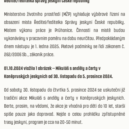
Ředitel/ředitelka Správy jeskyní České republiky
Ministerstvo životního prostředí (MŽP) vyhlašuje výběrové řízení na
obsazení místa Ředitel/ředitelka Správy jeskyní České republiky.
Místem výkonu práce je Průhonice. Činnosti na místě budou
vykonávány v pracovním poměru na dobu neurčitou. Předpokládaným
dnem nástupu je 1. ledna 2025. Platové podmínky se řídí zákonem č.
262/2006 Sb., zákoník práce.
01.10.2024 vložila 1 obrázek – Mikuláš s anděly a čerty v
Koněpruských jeskyních od 30. listopadu do 5. prosince 2024.
Od soboty 30. listopadu do čtvrtka 5. prosince 2024 se uskuteční již
tradiční akce Mikuláš s anděly a čerty v Koněpruských jeskyních.
Berte, prosím, na vědomí, že akce je vhodná pro děti do 10 let, starší
spíše pouze jako doprovod. Nejde o celou prohlídku zpřístupněné
trasy jeskyní, program je cca na 20-50 minut.