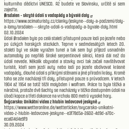
kulturního dědictví UNESCO. Až budete ve Slovinsku, určitě si sem
zajeďte.
Ørsdalen - skryté údolí s vodopády a bývalé doly
https://www.ocimaturisty.cz/clanky/jeskyne--doly-a-podzemi/doly-
a-lomy/orsdalen---skryte-udoli-s-vodopady-a-byvale-doly.html
02.10.2024
Údolí Ørsdalen bylo po celá staletí přístupné pouze lodí po jezeře nebo
po úzkých horských stezkách. Teprve v sedmdesátých letech 20.
století byl ve skále vyražen tunel a tak sem byl příjezd usnadněn
automobily po nepříliš široké serpentinové silnici, která dál než do
údolí nevede. Několik obyvatel a stovky ovcí tak začali navštěvovat
turisté, kteří sem jezdí auty nebo lodí po jezeře obdivovat krásné
vodopády, dlouhé údolí s příkrými stěnami a jiné přírodní krásy. Kromě
toho se zde nacházejí tři doly, přístupné pouze s průvodcem. V letech
1904 až 1954 se totiž těžil molybden i wolfram. Práce to byla těžká a
náročná, protože dvě šachty se nacházely v těžko dostupném údolí na
úbočí kopce a třetí dokonce na vrcholu 800 metrů vysoké hory.
Švýcarsko: Unikátní video z hlubin ledovcové jeskyně
https://www.wetteronline.de/wetterticker/svycarsko-unikatni-
video-z-hlubin-ledovcove-jeskyne--e3f78d5a-2602-4d9d-a70c-
eca614d4e9f9
30.09.2024