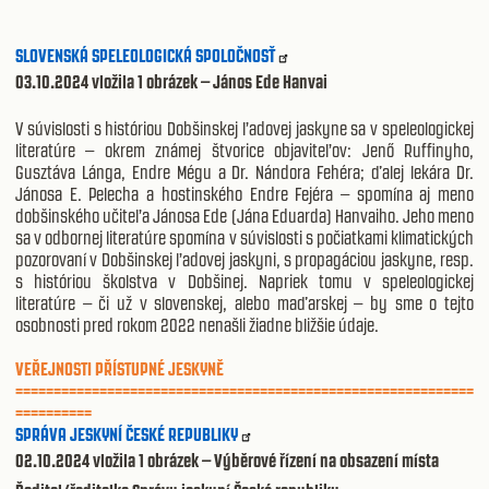
SLOVENSKÁ SPELEOLOGICKÁ SPOLOČNOSŤ
03.10.2024
vložila 1 obrázek – János Ede Hanvai
V súvislosti s históriou Dobšinskej ľadovej jaskyne sa v speleologickej
literatúre – okrem známej štvorice objaviteľov: Jenő Ruffinyho,
Gusztáva Lánga, Endre Mégu a Dr. Nándora Fehéra; ďalej lekára Dr.
Jánosa E. Pelecha a hostinského Endre Fejéra – spomína aj meno
dobšinského učiteľa Jánosa Ede (Jána Eduarda) Hanvaiho. Jeho meno
sa v odbornej literatúre spomína v súvislosti s počiatkami klimatických
pozorovaní v Dobšinskej ľadovej jaskyni, s propagáciou jaskyne, resp.
s históriou školstva v Dobšinej. Napriek tomu v speleologickej
literatúre – či už v slovenskej, alebo maďarskej – by sme o tejto
osobnosti pred rokom 2022 nenašli žiadne bližšie údaje.
VEŘEJNOSTI PŘÍSTUPNÉ JESKYNĚ
============================================================
==========
SPRÁVA JESKYNÍ ČESKÉ REPUBLIKY
02.10.2024 vložila 1 obrázek – Výběrové řízení na obsazení místa