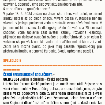
uzavřená, doporučujeme sledovat aktuální dopravní info.
A co se dělo v uplynulých dnech?
V pátek 13. 9. 2024 začalo na Jesenicku intenzivně pršet, extrémní
srážky ustaly až po třech dnech. Vlivem počasí vystoupala během
víkendu v jeskyni podzemní voda a zaplavila celou návštěvní trasu. V
jednom místě dosahovala dle rysky až do úrovně cca 70 cm nad
chodník. Voda zaplavila část světel, kabely, rozvodné krabičky,
přijímače na dálkové ovládání světel a audiopřehrávač. S ohledem k
velkému skapu však natekla voda i do dalšího elektrického zařízení.
Zatím není možné ověřit, do jaké míry zasáhla reproduktory pro
přehrávání hudby a ponorné čerpadlo. Škody upřesníme později.
SPELEOLOGIE
============================================================
==========
ČESKÁ SPELEOLOGICKÁ SPOLEČNOST
06.10.2024
vložila 11 obrázků – České podzemí
Letošní konference České podzemí je za námi! Jsme rádi, že jsme se s
vámi všemi mohli v Město Odry potkat, a srdečně děkujeme, že jste
přijeli! Velké poděkování patří zvláště všem přednášejícím za skvělé
příspěvky a především také Alena Zemanová, Jakub Zeman a vůbec
celé Krajina břidlice! A už teď se těšíme s mnohými na dalším ročníku