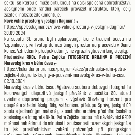
sektu, se kterou si může přiťuknout na další společná dobrodružství.
Jeskyněmi bude randící páreček provázet instruktor, který celý
zážitek i náležitě zdokumentuje.
Nové volné prostory v jeskyni Dagmar !
https://speleodagmar.cz/nove-volne-prostory-v-jeskyni-dagmar/
30.09.2024
Na sobotu 31. srpna byl naplánovaný, kromě tradiční účasti na
Vzpomínce, první vstup do neznámých prostor na pracovišti v Dómu
konce. Vzhledem k předpokladům jsme vyrazili vybaveni lany a cajky.
Přednáška RNDr. Petra Zajíčka FOTOGRAFIE KRAJINY A PODZEMÍ
Moravský kras v běhu času
https://kalendar.pribram.eu/program/akce/prednaska-rdnr-petra-
zajicka-fotografie-krajiny-a-podzemi-moravsky-kras-v-behu-casu
02.10.2024
Moravský kras v běhu času. Výstavou souboru dobových fotografií a
kolorovaných diapozitivů jeskyní převážně z počátku 20. století
uvádíme doprovodný program k výstavě Otevřený horizont pro
dospělé a střední školy. Díky vstřícnému přístupu Správy jeskyní ČR
spolu s jedinečnými materiály z osobního archivu předního českého
speleologa a fotografa RNDr. Petra Zajíčka budou mít návštěvníci GFDP
možnost nahlédnout do minulosti i současnosti tuzemských jeskyní, a
to jak prostřednictvím záběrů pořízených při pionýrských