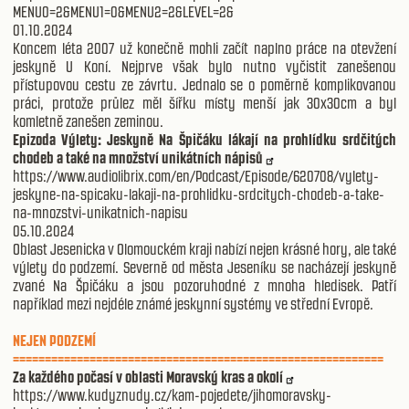
MENU0=2&MENU1=0&MENU2=2&LEVEL=2&
01.10.2024
Koncem léta 2007 už konečně mohli začít naplno práce na otevžení
jeskyně U Koní. Nejprve však bylo nutno vyčistit zanešenou
přístupovou cestu ze závrtu. Jednalo se o poměrně komplikovanou
práci, protože průlez měl šířku místy menší jak 30x30cm a byl
komletně zanešen zeminou.
Epizoda Výlety: Jeskyně Na Špičáku lákají na prohlídku srdčitých
chodeb a také na množství unikátních nápisů
https://www.audiolibrix.com/en/Podcast/Episode/620708/vylety-
jeskyne-na-spicaku-lakaji-na-prohlidku-srdcitych-chodeb-a-take-
na-mnozstvi-unikatnich-napisu
05.10.2024
Oblast Jesenicka v Olomouckém kraji nabízí nejen krásné hory, ale také
výlety do podzemí. Severně od města Jeseníku se nacházejí jeskyně
zvané Na Špičáku a jsou pozoruhodné z mnoha hledisek. Patří
například mezi nejdéle známé jeskynní systémy ve střední Evropě.
NEJEN PODZEMÍ
==========================================================
Za každého počasí v oblasti Moravský kras a okolí
https://www.kudyznudy.cz/kam-pojedete/jihomoravsky-