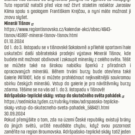
Tuto reportáž natočil před více než čtvrt stoletím redaktor Jaroslav
Klíma spolu s geologem Františkem Krejčou, a nyní máte možnost ji
znovu slyšet.
Minerál Tišnov
https://www.regiontisnovsko.cz/kalendar-akci/obec/4843-
tisnov/45997-mineral-tisnov-tisnov.html
01.10.2024
Od 1. do 3. listopadu se v tišnovské Sokolovně a přilehlé sportovní hale
uskuteční další sběratelská prodejní výstava Minerál Tišnov, kde
budete mít možnost obdivovat i zakoupit minerály z celého světa. Těšit
se můžete také na širokou nabídku šperků z přírodních i
opracovaných minerálů. Během trvání burzy bude otevřena také
Galerie PATRIOT, kde si můžete prohlédnout nejkvalitnější soukromou
sbírku českých minerálů. Vstup do galerie je pro návštěvníky burzy
zdarma. Těšíme se na vás od 1. do 3. listopadu v Tišnově!
Adršpašsko-teplické skály: vstup do skutečného světa pohádek
https://sedmicka.tyden.cz/rubriky/relax/adrspassko-teplicke-
skaly-vstup-do-skutecneho-sveta-pohadek_568421.html
30.09.2024
Pokud přemýšlíte o tom, zda na území České republiky existují brány
do jiných světů, určitě neuděláte chybu, když svou pozornost
zaměříte na region Broumovska. Adršpašsko-teplické skály totiž jeden