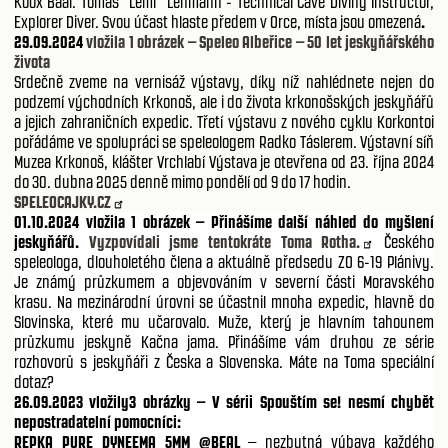
Koox Baal. Tomáš "Lemi" Lehmann - Technical Cave Diving Instructor,
Explorer Diver. Svou účast hlaste předem v Orce, místa jsou omezená
.
29.09.2024
vložila 1 obrázek – Speleo Albeřice – 50 let jeskyňářského
života
Srdečně zveme na vernisáž výstavy, díky níž nahlédnete nejen do
podzemí východních Krkonoš, ale i do života krkonošských jeskyňářů
a jejich zahraničních expedic. Třetí výstavu z nového cyklu Korkontoi
pořádáme ve spolupráci se speleologem Radko Táslerem. Výstavní síň
Muzea Krkonoš, klášter Vrchlabí Výstava je otevřena od 23. října 2024
do 30. dubna 2025 denně mimo pondělí od 9 do 17 hodin.
SPELEOCAJKY.CZ
01.10.2024
vložila 1 obrázek – Přinášíme další náhled do myšlení
jeskyňářů.
Vyzpovídali jsme tentokráte Toma Rotha.
Českého
speleologa, dlouholetého člena a aktuálně předsedu ZO 6-19 Plánivy.
Je známý průzkumem a objevováním v severní části Moravského
krasu. Na mezinárodní úrovni se účastnil mnoha expedic, hlavně do
Slovinska, které mu učarovalo. Muže, který je hlavním tahounem
průzkumu jeskyně Kačna jama. Přinášíme vám druhou ze série
rozhovorů s jeskyňáři z Česka a Slovenska. Máte na Toma speciální
dotaz?
26.09.2023 vložily3 obrázky – V sérii Spouštím se! nesmí chybět
nepostradatelní pomocníci:
REPKA PURE DYNEEMA 5MM @BEAL
– nezbytná výbava každého