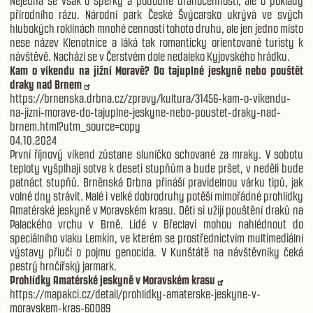
Nejedná se však o šperky a podobné drahocennosti, ale o poklady
přírodního rázu. Národní park České Švýcarsko ukrývá ve svých
hlubokých roklinách mnohé cennosti tohoto druhu, ale jen jedno místo
nese název Klenotnice a láká tak romanticky orientované turisty k
návštěvě. Nachází se v Čerstvém dole nedaleko Kyjovského hrádku.
Kam o víkendu na jižní Moravě? Do tajuplné jeskyně nebo pouštět
draky nad Brnem
https://brnenska.drbna.cz/zpravy/kultura/31456-kam-o-vikendu-
na-jizni-morave-do-tajuplne-jeskyne-nebo-poustet-draky-nad-
brnem.html?utm_source=copy
04.10.2024
První říjnový víkend zůstane sluníčko schované za mraky. V sobotu
teploty vyšplhají sotva k deseti stupňům a bude pršet, v neděli bude
patnáct stupňů. Brněnská Drbna přináší pravidelnou várku tipů, jak
volné dny strávit. Malé i velké dobrodruhy potěší mimořádné prohlídky
Amatérské jeskyně v Moravském krasu. Děti si užijí pouštění draků na
Palackého vrchu v Brně. Lidé v Břeclavi mohou nahlédnout do
speciálního vlaku Lemkin, ve kterém se prostřednictvím multimediální
výstavy přiučí o pojmu genocida. V Kunštátě na návštěvníky čeká
pestrý hrnčířský jarmark.
Prohlídky Amatérské jeskyně v Moravském krasu
https://mapakci.cz/detail/prohlidky-amaterske-jeskyne-v-
moravskem-kras-60089