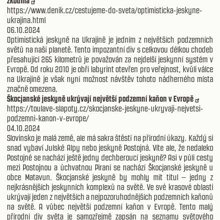
zkoumá
https://www.denik.cz/cestujeme-do-sveta/optimisticka-jeskyne-
ukrajina.html
06.10.2024
Optimistická jeskyně na Ukrajině je jedním z největších podzemních
světů na naší planetě. Tento impozantní div s celkovou délkou chodeb
přesahující 265 kilometrů je považován za nejdelší jeskynní systém v
Evropě. Od roku 2010 je obří labyrint otevřen pro veřejnost, kvůli válce
na Ukrajině je však nyní možnost návštěv tohoto nádherného místa
značně omezena.
Škocjanské jeskyně ukrývají největší podzemní kaňon v Evropě
https://toulave-slapoty.cz/skocjanske-jeskyne-ukryvaji-nejvetsi-
podzemni-kanon-v-evrope/
04.10.2024
Slovinsko je malá země, ale má sakra štěstí na přírodní úkazy. Každý si
snad vybaví Julské Alpy nebo jeskyně Postojná. Víte ale, že nedaleko
Postojné se nachází ještě jedny dechberoucí jeskyně? Asi v půli cesty
mezi Postojnou a úchvatnou Piraní se nachází Škocjanské jeskyně u
obce Matavun. Škocjanské jeskyně by mohly mít titul – jedny z
nejkrásnějších jeskynních komplexů na světě. Ve své krasové oblasti
ukrývají jeden z největších a nejpozoruhodnějších podzemních kaňonů
na světě. A vůbec největší podzemní kaňon v Evropě. Tento malý
přírodní div světa je samozřejmě zapsán na seznamu světového