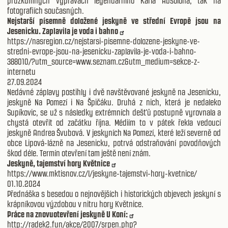
průzkumných výpravách legendárního Karla Absolona, tak na
fotografiích současných.
Nejstarší písemně doložené jeskyně ve střední Evropě jsou na
Jesenicku. Zaplavila je voda i bahno
https://nasregion.cz/nejstarsi-pisemne-dolozene-jeskyne-ve-
stredni-evrope-jsou-na-jesenicku-zaplavila-je-voda-i-bahno-
388010/?utm_source=www.seznam.cz&utm_medium=sekce-z-
internetu
27.09.2024
Nedávné záplavy postihly i dvě navštěvované jeskyně na Jesenicku,
jeskyně Na Pomezí i Na Špičáku. Druhá z nich, která je nedaleko
Supíkovic, se už s následky extrémních dešťů postupně vyrovnala a
chystá otevřít od začátku října. Médiím to v pátek řekla vedoucí
jeskyně Andrea Švubová. V jeskyních Na Pomezí, které leží severně od
obce Lipová-lázně na Jesenicku, potrvá odstraňování povodňových
škod déle. Termín otevření tam ještě není znám.
Jeskyně, tajemství hory Květnice
https://www.mktisnov.cz/l/jeskyne-tajemstvi-hory-kvetnice/
01.10.2024
Přednáška s besedou o nejnovějších i historických objevech jeskyní s
krápníkovou výzdobou v nitru hory Květnice.
Práce na znovuotevření jeskyně U Koní:
http://radek2.fun/akce/2007/srpen.php?