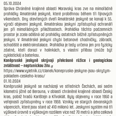
05.10.2024
Správa Chráněné krajinné oblasti Moravský kras zve na mimořádně
prohlídky Amatérské jeskyně, které proběhnou během tří říjnových
víkendech. Dny otevřených dveří Amatérské jeskyně se konají k 55.
výročí objevení jeskyně. Amatérskou jeskyni zpřístupňují ochranáři
jen při mimořádných příležitostech. Prohlídka těchto podzemních
prostor je zcela odlišná od prohlídky ostatních běžně zpřístupněných
jeskyní. V Amatérské jeskyni chybí betonové chodníčky, zábradlí,
schodiště a elektroinstalace. Prohlídka je tedy určena jen pro fyzicky
zdatné, kteří dorazí v holinkách, s vlastní přilbou (může být
cyklistická) a baterkou.
Koněpruské jeskyně skrývají překrásné růžice i geologickou
zvláštnost – neptunickou žílu
https://www.vyletnik.cz/clanek/konepruske-jeskyne-jsou-skrytym-
pokladem-ceskeho-krasu/
01.10.2024
Koněpruské jeskyně se nacházejí ve středních Čechách, asi sedm
kilometrů jižně od Berouna, v oblasti chráněné krajinné oblasti Český
kras, poblíž hradů Karlštejn a Křivoklát. Byly objeveny v roce 1950 a
veřejnosti zpřístupněny v roce 1959. Vznikly ve starých devonských
vápencích, které jsou staré až 410 milionů let. Jeskynní systém má tři
výškové úrovně s výškovým rozdílem více než 70 metrů a jeho celková