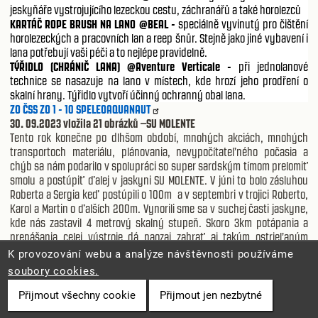
jeskyňáře vystrojujícího lezeckou cestu, záchranářů a také horolezců
KARTÁČ ROPE BRUSH NA LANO @BEAL -
speciálně vyvinutý pro čištění
horolezeckých a pracovních lan a reep šnůr. Stejně jako jiné vybavení i
lana potřebují vaši péči a to nejlépe pravidelně.
TÝŘIDLO (CHRÁNIČ LANA) @Aventure Verticale -
při jednolanové
technice se nasazuje na lano v místech, kde hrozí jeho prodření o
skalní hrany. Týřidlo vytvoří účinný ochranný obal lana.
ZO ČSS ZO 1 - 10 SPELEOAQUANAUT
30. 09.2023 vložila 21 obrázků –SU MOLENTE
Tento rok konečne po dlhšom období, mnohých akciách, mnohých
transportoch materiálu, plánovania, nevypočítateľného počasia a
chýb sa nám podarilo v spolupráci so super sardským tímom prelomiť
smolu a postúpiť ďalej v jaskyni SU MOLENTE. V júni to bolo zásluhou
Roberta a Sergia keď postúpili o 100m a v septembri v trojici Roberto,
Karol a Martin o ďalších 200m. Vynorili sme sa v suchej časti jaskyne,
kde nás zastavil 4 metrový skalný stupeň. Skoro 3km potápania a
prenášania celej výstroje dá naozaj zabrať aj takým ostrieľaným
jaskyniarom. Už sa tešíme opäť na postupy ďalší rok. Ďakujem celému
K provozování webu a analýze návštěvnosti používáme
tímu...
soubory cookies.
HOLŠTEJNSKÁ VÝZKUMNÁ SKUPINA
29. 09.2023 vložila 4 obrázky – Dana Fitzová je spolu s uživatelem
Přijmout všechny cookie
Přijmout jen nezbytné
Richard Lašek a 2 dalšími