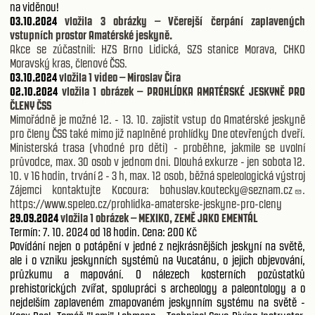
na viděnou!
03.10.2024
vložila 3 obrázky – Včerejší čerpání zaplavených
vstupních prostor Amatérské jeskyně.
Akce se zúčastnili: HZS Brno Lidická, SZS stanice Morava, CHKO
Moravský kras, členové ČSS.
03.10.2024
vložila 1 video – Miroslav Čira
02.10.2024
vložila 1 obrázek – PROHLÍDKA AMATÉRSKÉ JESKYNĚ PRO
ČLENY ČSS
Mimořádně je možné 12. - 13. 10. zajistit vstup do Amatérské jeskyně
pro členy ČSS také mimo již naplněné prohlídky Dne otevřených dveří.
Ministerská trasa (vhodné pro děti) - proběhne, jakmile se uvolní
průvodce, max. 30 osob v jednom dni. Dlouhá exkurze - jen sobota 12.
10. v 16 hodin, trvání 2 - 3 h, max. 12 osob, běžná speleologická výstroj
Zájemci kontaktujte Kocoura:
bohuslav.koutecky@seznam.cz
.
https://www.speleo.cz/prohlidka-amaterske-jeskyne-pro-cleny
29.09.2024
vložila 1 obrázek – MEXIKO, ZEMĚ JAKO EMENTÁL
Termín: 7. 10. 2024 od 18 hodin. Cena: 200 Kč
Povídání nejen o potápění v jedné z nejkrásnějších jeskyní na světě,
ale i o vzniku jeskynních systémů na Yucatánu, o jejich objevování,
průzkumu a mapování. O nálezech kosterních pozůstatků
prehistorických zvířat, spolupráci s archeology a paleontology a o
nejdelším zaplaveném zmapovaném jeskynním systému na světě -