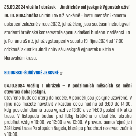
25.09.2024 vložila 1 obrázek – Jindřichův sál jeskyně Výpustek oživí
19. 10. 2024 hudba
Po ránu o5 níž. Vokálně - instrumentální komorní
uskupení založené v roce 2022, jehož členy jsou současní nebo bývalí
studenti brněnské konzervatoře spolu s dalšími hudební nadšenci. To
je Po ránu o5 níž, jehož vystoupení v sobotu 19. října 2024 od 17:00
odzkouší akustiku Jindřichův sál Jeskyně Výpustek u Křtin v
Moravském krasu.
SLOUPSKO-ŠOŠŮVSKÉ JESKYNĚ
04.10.2024 vložily 1 obrázek – V podzimních měsících se mění
otevírací doba jeskyní.
Otevřeno bude od úterý do neděle. V pondělí jsou jeskyně uzavřené. V
říjnu nás můžete navštívit v každou celou hodinu od 9:00 do 14:00,
kdy poslední dlouhá trasa vyráží ve 13:00 a ve 14:00 poslední krátká
trasa. V listopadu budou prohlídky krátkého o dlouhého okruhu
probíhat vždy v 10:00, ve 12:00 a ve 13:00. V provozu samozřejmě je i
Zážitková trasa Po stopách Nagela, která po předchozí rezervaci začíná
v 10:00.