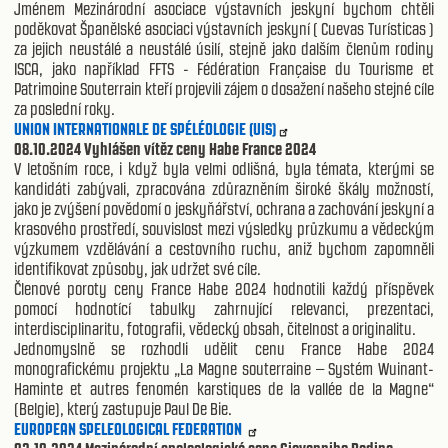
Jménem Mezinárodní asociace výstavních jeskyní bychom chtěli
poděkovat Španělské asociaci výstavních jeskyní ( Cuevas Turísticas )
za jejich neustálé a neustálé úsilí, stejně jako dalším členům rodiny
ISCA, jako například FFTS - Fédération Française du Tourisme et
Patrimoine Souterrain kteří projevili zájem o dosažení našeho stejné cíle
za poslední roky.
UNION INTERNATIONALE DE SPÉLÉOLOGIE (UIS)
08.10.2024 Vyhlášen vítěz ceny Habe France 2024
V letošním roce, i když byla velmi odlišná, byla témata, kterými se
kandidáti zabývali, zpracována zdůrazněním široké škály možností,
jako je zvýšení povědomí o jeskyňářství, ochrana a zachování jeskyní a
krasového prostředí, souvislost mezi výsledky průzkumu a vědeckým
výzkumem vzdělávání a cestovního ruchu, aniž bychom zapomněli
identifikovat způsoby, jak udržet své cíle.
Členové poroty ceny France Habe 2024 hodnotili každý příspěvek
pomocí hodnotící tabulky zahrnující relevanci, prezentaci,
interdisciplinaritu, fotografii, vědecký obsah, čitelnost a originalitu.
Jednomyslně se rozhodli udělit cenu France Habe 2024
monografickému projektu „La Magne souterraine – Systém Wuinant-
Haminte et autres fenomén karstiques de la vallée de la Magne“
(Belgie), který zastupuje Paul De Bie.
EUROPEAN SPELEOLOGICAL FEDERATION