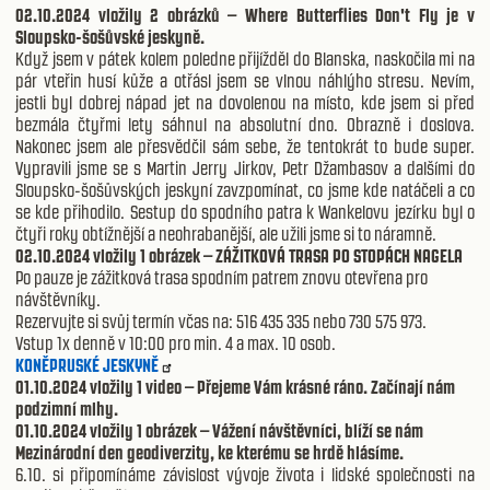
02.10.2024 vložily 2 obrázků – Where Butterflies Don't Fly je v
Sloupsko-šošůvské jeskyně.
Když jsem v pátek kolem poledne přijížděl do Blanska, naskočila mi na
pár vteřin husí kůže a otřásl jsem se vlnou náhlýho stresu. Nevím,
jestli byl dobrej nápad jet na dovolenou na místo, kde jsem si před
bezmála čtyřmi lety sáhnul na absolutní dno. Obrazně i doslova.
Nakonec jsem ale přesvědčil sám sebe, že tentokrát to bude super.
Vypravili jsme se s Martin Jerry Jirkov, Petr Džambasov a dalšími do
Sloupsko-šošůvských jeskyní zavzpomínat, co jsme kde natáčeli a co
se kde přihodilo. Sestup do spodního patra k Wankelovu jezírku byl o
čtyři roky obtížnější a neohrabanější, ale užili jsme si to náramně.
02.10.2024 vložily 1 obrázek – ZÁŽITKOVÁ TRASA PO STOPÁCH NAGELA
Po pauze je zážitková trasa spodním patrem znovu otevřena pro
návštěvníky.
Rezervujte si svůj termín včas na: 516 435 335 nebo 730 575 973.
Vstup 1x denně v 10:00 pro min. 4 a max. 10 osob.
KONĚPRUSKÉ JESKYNĚ
01.10.2024 vložily 1 video – Přejeme Vám krásné ráno. Začínají nám
podzimní mlhy.
01.10.2024 vložily 1 obrázek – Vážení návštěvníci, blíží se nám
Mezinárodní den geodiverzity, ke kterému se hrdě hlásíme.
6.10. si připomínáme závislost vývoje života i lidské společnosti na