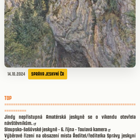
14.10.2024
SPRÁVA JESKYNÍ ČR
TOP
============================================================
==========
Jindy nepřístupná Amatérská jeskyně se o víkendu otevřela
návštěvníkům.
Sloupsko-šošůvské jeskyně - 6. října - Toulavá kamera
Výběrové řízení na obsazení místa Ředitel/ředitelka Správy jeskyní