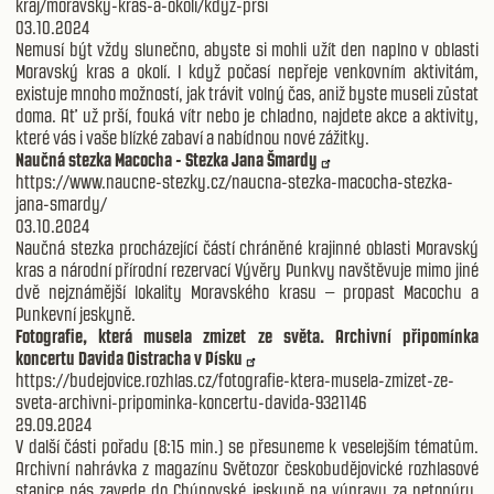
kraj/moravsky-kras-a-okoli/kdyz-prsi
03.10.2024
Nemusí být vždy slunečno, abyste si mohli užít den naplno v oblasti
Moravský kras a okolí. I když počasí nepřeje venkovním aktivitám,
existuje mnoho možností, jak trávit volný čas, aniž byste museli zůstat
doma. Ať už prší, fouká vítr nebo je chladno, najdete akce a aktivity,
které vás i vaše blízké zabaví a nabídnou nové zážitky.
Naučná stezka Macocha - Stezka Jana Šmardy
https://www.naucne-stezky.cz/naucna-stezka-macocha-stezka-
jana-smardy/
03.10.2024
Naučná stezka procházející částí chráněné krajinné oblasti Moravský
kras a národní přírodní rezervací Vývěry Punkvy navštěvuje mimo jiné
dvě nejznámější lokality Moravského krasu – propast Macochu a
Punkevní jeskyně.
Fotografie, která musela zmizet ze světa. Archivní připomínka
koncertu Davida Oistracha v Písku
https://budejovice.rozhlas.cz/fotografie-ktera-musela-zmizet-ze-
sveta-archivni-pripominka-koncertu-davida-9321146
29.09.2024
V další části pořadu (8:15 min.) se přesuneme k veselejším tématům.
Archivní nahrávka z magazínu Světozor českobudějovické rozhlasové
stanice nás zavede do Chýnovské jeskyně na výpravu za netopýry.