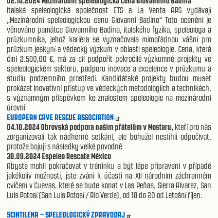
02.10.2024
Mezinárodní speleologická cena Giovanniho Badina
Italská speleologická společnost ETS a La Venta APS vydávají
„Mezinárodní speleologickou cenu Giovanni Badino“ Toto ocenění je
věnováno památce Giovanniho Badina, italského fyzika, speleologa a
průzkumníka, jehož kariéra se vyznačovala mimořádnou vášní pro
průzkum jeskyní a vědecký výzkum v oblasti speleologie. Cena, která
činí 2.500,00 €, má za cíl podpořit pokročilé výzkumné projekty ve
speleologickém sektoru, podporu inovace a excelence v průzkumu a
studiu podzemního prostředí. Kandidátské projekty budou muset
prokázat inovativní přístup ve vědeckých metodologiích a technikách,
s významným příspěvkem ke znalostem speleologie na mezinárodní
úrovni
EUROPEAN CAVE RESCUE ASSOCIATION
04.10.2024 Obrovská podpora našim přátelům v Mostaru,
kteří pro nás
zorganizovali tak nádherné setkání, ale bohužel nestihli odpočívat,
protože bojují s následky velké povodně
30.09.2024 Espeleo Rescate México
Abyste mohli pokračovat v tréninku a být lépe připraveni v případě
jakékoliv možnosti, jste zváni k účasti na XII národním záchranném
cvičení v Cuevas, které se bude konat v Las Peñas, Sierra Alvarez, San
Luis Potosí (San Luis Potosí / Rio Verde), od 18 do 20 od Letošní říjen.
SCINTILENA – SPELEOLOGICKÝ ZPRAVODAJ