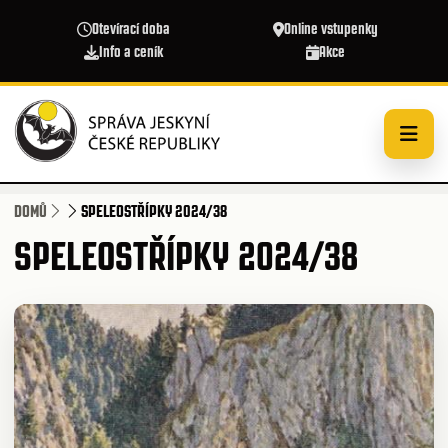
Přejít k hlavnímu obsahu
Otevírací doba
Online vstupenky
Info a ceník
Akce
DOMŮ
SPELEOSTŘÍPKY 2024/38
SPELEOSTŘÍPKY 2024/38