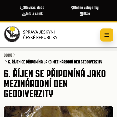
Přejít k hlavnímu obsahu
Otevírací doba
Online vstupenky
Info a ceník
Akce
DOMŮ
6. ŘÍJEN SE PŘIPOMÍNÁ JAKO MEZINÁRODNÍ DEN GEODIVERZITY
6. ŘÍJEN SE PŘIPOMÍNÁ JAKO
MEZINÁRODNÍ DEN
GEODIVERZITY