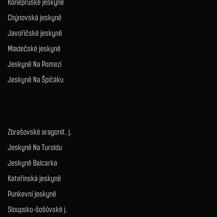
Koněpruské jeskyně
Chýnovská jeskyně
Javoříčské jeskyně
Mladečské jeskyně
Jeskyně Na Pomezí
Jeskyně Na Špičáku
Zbrašovské aragonit. j.
Jeskyně Na Turoldu
Jeskyně Balcarka
Kateřinská jeskyně
Punkevní jeskyně
Sloupsko-šošůvské j.