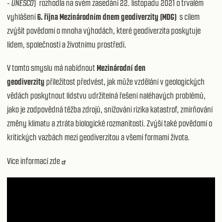
-
UNESCO
) rozhodla na svém zasedání 22. listopadu 2021 o trvalém
vyhlášení
6. října Mezinárodním dnem geodiverzity (MDG)
s cílem
zvýšit povědomí o mnoha výhodách, které geodiverzita poskytuje
lidem, společnosti a životnímu prostředí.
V tomto smyslu má nabídnout
Mezinárodní den
geodiverzity
příležitost předvést, jak může vzdělání v geologických
vědách poskytnout lidstvu udržitelná řešení naléhavých problémů,
jako je zodpovědná těžba zdrojů, snižování rizika katastrof, zmírňování
změny klimatu a ztráta biologické rozmanitosti. Zvýší také povědomí o
kritických vazbách mezi geodiverzitou a všemi formami života.
Více
informací zde