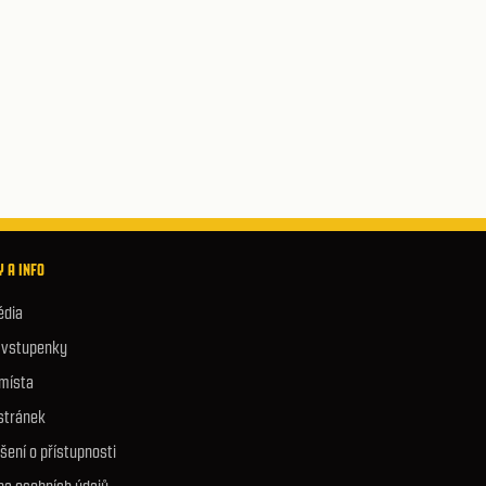
 A INFO
édia
e vstupenky
 místa
stránek
šení o přístupnosti