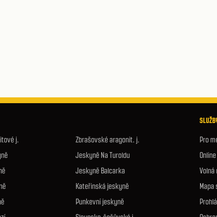
SLUŽBY
tové j.
Zbrašovské aragonit. j.
Pro m
yně
Jeskyně Na Turoldu
Onlin
ně
Jeskyně Balcarka
Volná
ně
Kateřinská jeskyně
Mapa 
ně
Punkevní jeskyně
Prohlá