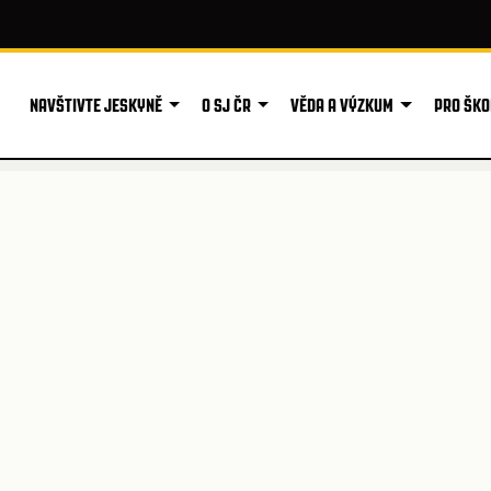
NAVŠTIVTE JESKYNĚ
O SJ ČR
VĚDA A VÝZKUM
PRO ŠKO