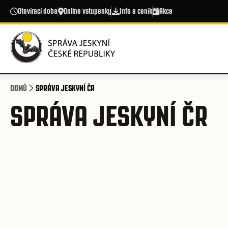
Přejít k hlavnímu obsahu
Otevírací doba
Online vstupenky
Info a ceník
Akce
DOMŮ
SPRÁVA JESKYNÍ ČR
SPRÁVA JESKYNÍ ČR