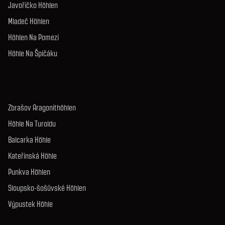
Javoříčko Höhlen
Mladeč Höhlen
Höhlen Na Pomezí
Höhle Na Špičáku
Zbrašov Aragonithöhlen
Höhle Na Turoldu
Balcarka Höhle
Kateřinská Höhle
Punkva Höhlen
Sloupsko-šošůvské Höhlen
Výpustek Höhle