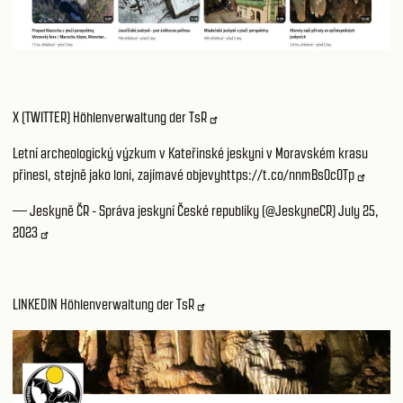
X (TWITTER) Höhlenverwaltung der TsR
Letní archeologický výzkum v Kateřinské jeskyni v Moravském krasu
přinesl, stejně jako loni, zajímavé objevy
https://t.co/nnmBs0c0Tp
— Jeskyně ČR - Správa jeskyní České republiky (@JeskyneCR)
July 25,
2023
LINKEDIN Höhlenverwaltung der TsR